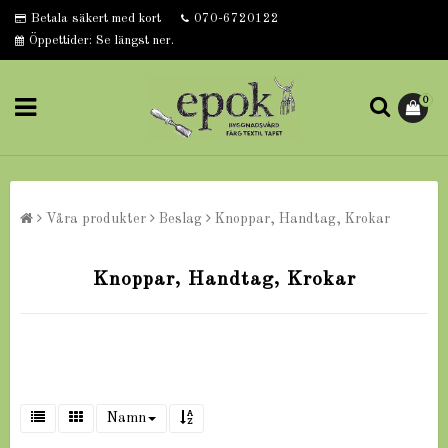
Betala säkert med kort
070-6720122
Öppettider: Se längst ner.
0
Våra produkter
Beslag
Knoppar, Handtag, Krokar
Knoppar, Handtag, Krokar
Namn