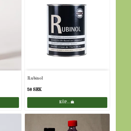
Rubinol
58 SEK
KÖP…