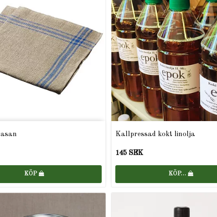
rasan
Kallpressad kokt linolja
145 SEK
KÖP
KÖP…