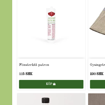
Fönsterkitt patron
Gysinget
115 SEK
230 SEK
KÖP