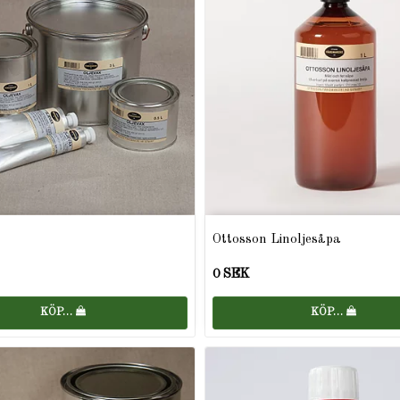
Ottosson Linoljesåpa
0 SEK
KÖP…
KÖP…