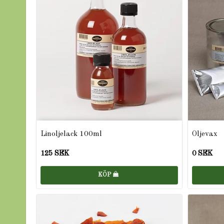
Linoljelack 100ml
Oljevax
125 SEK
0 SEK
KÖP