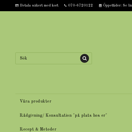
Betala säkert med kort
070-6720122
Öppettider: Se lä
Våra produkter
Rådgivning/ Konsultation "på plats hos er"
Recept & Metoder