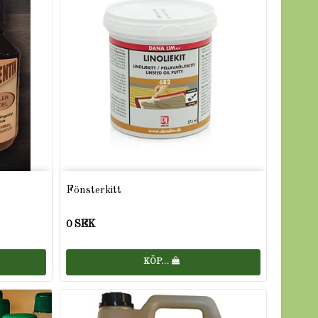
Fönsterkitt
0 SEK
KÖP…