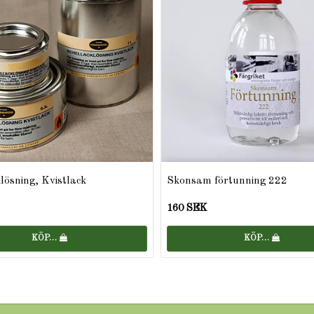
lösning, Kvistlack
Skonsam förtunning 222
160 SEK
KÖP…
KÖP…