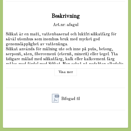
Beskrivning
Art.nr: afsgul
Silikat är en matt, vattenbaserad och luktfri silikatfärg för 
såväl utomhus som inomhus bruk med mycket god 
genomsläpplighet av vattenånga.
Silikat används för målning ute och inne på puts, betong, 
serponit, sten, fibercement (eternit, minerit) eller tegel. Yta 
tidigare målad med silikatfärg, kalk eller kalkcement färg 
målas med fördel med Silikat. Men också på nedsliten alkydolje- 
eller akrylat baserade puts och murfärger.
Visa mer
Silikat skall ej användas på gammal silikonemulsionsfärg.
Äkta silikatfärg går att få i flera kulörer. Kan även brytas 
enligt färgkod.
Ta kontakt vid intresse.
Bifogad fil
EGENSKAPER
90% diffusionsöppen
Ökad vidhäftning och flexibilitet
Naturligt mögelhämmande
Vattenavvisande
Lämplig om gamla färgrester finns kvar