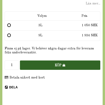
Läs mer...
Volym
Pris
3L
1 050 SEK
9L
1 934 SEK
Finns ej på lager. Vi behöver några dagar extra för leverans
från underleverantör.
KÖP
Betala säkert med kort
DELA