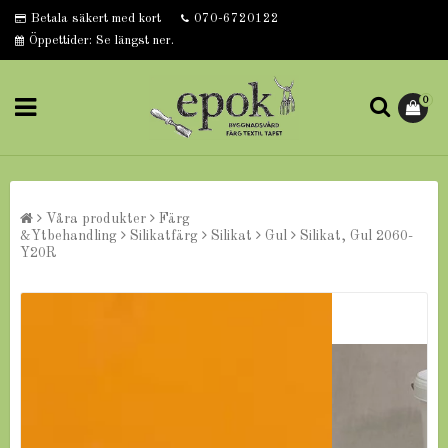
Betala säkert med kort
070-6720122
Öppettider: Se längst ner.
0
Våra produkter
Färg
&Ytbehandling
Silikatfärg
Silikat
Gul
Silikat, Gul 2060-
Y20R