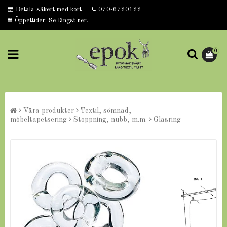
Betala säkert med kort
070-6720122
Öppettider: Se längst ner.
0
Våra produkter
Textil, sömnad,
möbeltapetsering
Stoppning, nubb, m.m.
Glasring