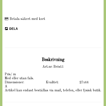
Betala säkert med kort
DELA
Beskrivning
Art.nr: Bröst1
Pris/ m

Med eller utan fals.

Dimensioner:                       Kvalitet:                      27x44                                         
A

Artikel kan endast beställas via mail, telefon, eller fysisk butik.