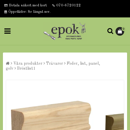
Betala säkert med kort
070-6720122
Öppettider: Se längst ner.
0
Våra produkter
Trävaror
Foder, list, panel,
golv
Bröstlist1